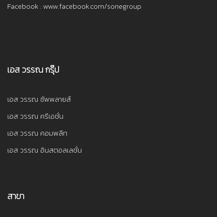
Facebook : www.facebook.com/sonegroup
เอส วรรณ กรุ๊ป
เอส วรรณ ซัพพลายส์
เอส วรรณ ครีเอชั่น
เอส วรรณ คอมพลีท
เอส วรรณ อินสตอลเลชั่น
สาขา