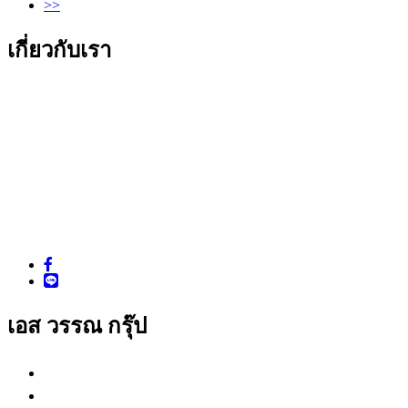
>>
เกี่ยวกับเรา
บริษัท เอส วรรณ กรุ๊ป จำกัด
221 ถนนรามอินทรา แขวงมีนบุรี เขตมีนบุรี กรุงเทพมหานคร 10
โทร. : 02-517-3960-1, 518-0760-3, 907-4060-2
โทรสาร : 02-918-5936, 907-4063
Email : sales.supplies@s-one.co.th
LINE ID : @sonecenter
Facebook : www.facebook.com/sonegroup
เอส วรรณ กรุ๊ป
เอส วรรณ ซัพพลายส์
เอส วรรณ ครีเอชั่น