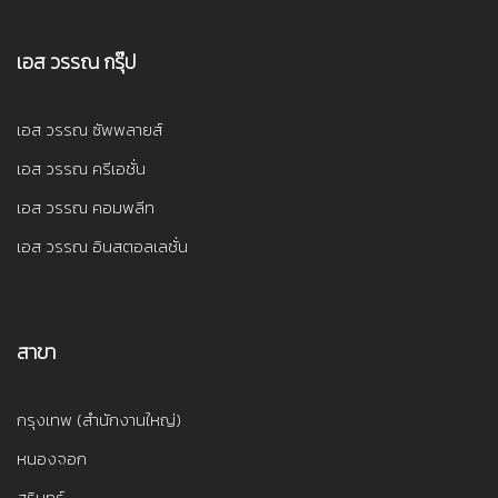
เอส วรรณ กรุ๊ป
เอส วรรณ ซัพพลายส์
เอส วรรณ ครีเอชั่น
เอส วรรณ คอมพลีท
เอส วรรณ อินสตอลเลชั่น
สาขา
กรุงเทพ (สำนักงานใหญ่)
หนองจอก
สุรินทร์