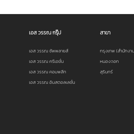
เอส วรรณ กรุ๊ป
สาขา
เอส วรรณ ซัพพลายส์
กรุงเทพ (สำนักงา
เอส วรรณ ครีเอชั่น
หนองจอก
เอส วรรณ คอมพลีท
สุรินทร์
เอส วรรณ อินสตอลเลชั่น