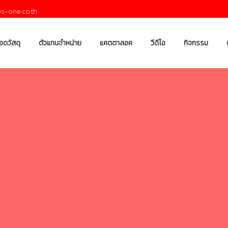
s-one.co.th
อดวัสดุ
ตัวแทนจำหน่าย
แคตตาลอค
วีดีโอ
กิจกรรม