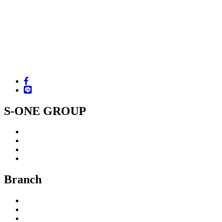
S-ONE GROUP CO.,LTD.
221 Ramindra Road, Minburi, Bangkok 10510
Tel. +66 (02) 517-3960-1, 518-0760-3, 907-4060-2
Fax. +66 (02) 918-5936, 907-4063
Email : sales.supplies@s-one.co.th
LINE ID : @sonecenter
Facebook : www.facebook.com/sonegroup
S-ONE GROUP
S-ONE : SUPPLIES
S-ONE : CREATION
S-ONE : COMPLETE
S-ONE : INSTALLATION
Branch
Bangkok (Head Office)
Nong Chok
Surin