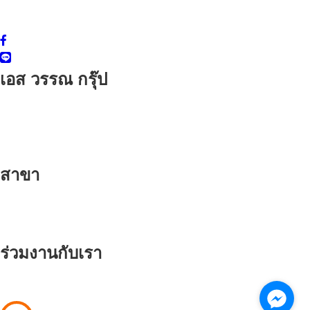
LINE ID : @sonecenter
Facebook : www.facebook.com/sonegroup
เอส วรรณ กรุ๊ป
เอส วรรณ ซัพพลายส์
เอส วรรณ ครีเอชั่น
เอส วรรณ คอมพลีท
เอส วรรณ อินสตอลเลชั่น
สาขา
กรุงเทพ (สำนักงานใหญ่)
หนองจอก
สุรินทร์
ร่วมงานกับเรา
ร่วมงานกับ S-ONE
Copyright © 2020 S-ONE GROUP