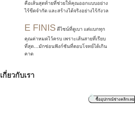
คือเส้นสุดท้ายที่ช่วยให้คุณออกแบบอย่าง
ไร้ขีดจำกัด และสร้างได้จริงอย่างไร้กังวล
E FINIS
ดีไซน์ที่ดูเบา แต่แบกทุก
คุณค่าหมดไว้ครบ เพราะเส้นสายที่เรียบ
ที่สุด…มักซ่อนฟังก์ชันที่ตอบโจทย์ได้เกิน
คาด
เกี่ยวกับเรา
บริษัท เอส วรรณ กรุ๊ป จำกัด
221 ถนนรามอินทรา แขวงมีนบุรี เขตมีนบุรี กรุงเทพมหานคร
ซื้ออุปกรณ์ช่างคลิกเลย
10510
โทร. : 02-517-3960-1, 518-0760-3, 907-4060-2
โทรสาร : 02-918-5936, 907-4063
Email : sales.supplies@s-one.co.th