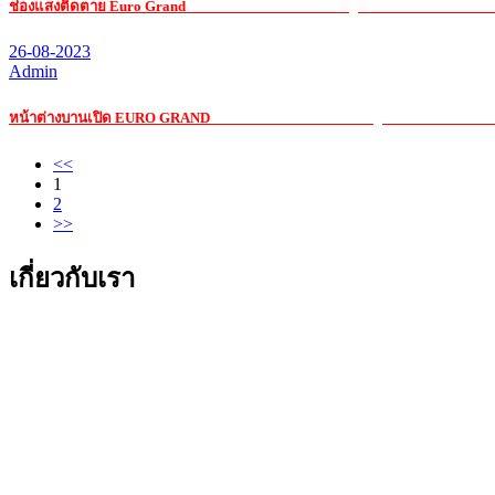
ช่องแสงติดตาย Euro Grand
รับ เหมา ค่าแรง กระจก อ ลู มิ เนียมรับ เหมา ค่าแร
26-08-2023
Admin
หน้าต่างบานเปิด EURO GRAND
รับ เหมา ค่าแรง กระจก อ ลู มิ เนียมรับ เหมา ค
<<
1
2
>>
เกี่ยวกับเรา
บริษัท เอส วรรณ กรุ๊ป จำกัด
221 ถนนรามอินทรา แขวงมีนบุรี เขตมีนบุรี กรุงเทพมหานคร 10
โทร. : 02-517-3960-1, 518-0760-3, 907-4060-2
โทรสาร : 02-918-5936, 907-4063
Email : sales.supplies@s-one.co.th
LINE ID : @sonecenter