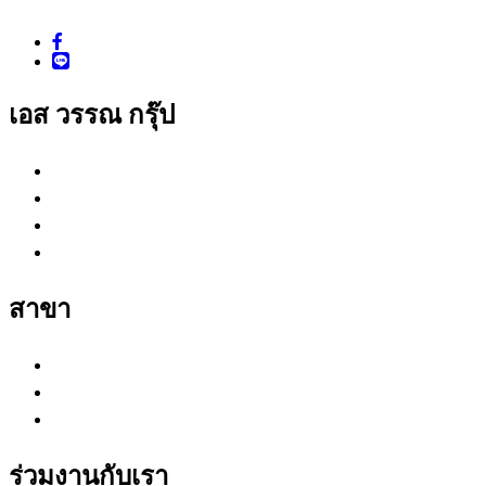
Facebook : www.facebook.com/sonegroup
เอส วรรณ กรุ๊ป
เอส วรรณ ซัพพลายส์
เอส วรรณ ครีเอชั่น
เอส วรรณ คอมพลีท
เอส วรรณ อินสตอลเลชั่น
สาขา
กรุงเทพ (สำนักงานใหญ่)
หนองจอก
สุรินทร์
ร่วมงานกับเรา