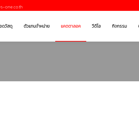
s-one.co.th
อดวัสดุ
ตัวแทนจำหน่าย
แคตตาลอค
วีดีโอ
กิจกรรม